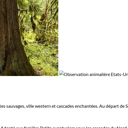
tes sauvages, ville western et cascades enchantées. Au départ de S
Adapté aux familles
Petits aventuriers sous les cascades du Nor