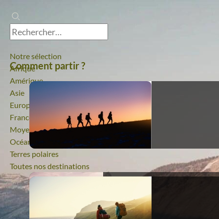
Notre sélection
Comment partir ?
Afrique
Amérique
Asie
Europe
France
Moyen-Orient
Océanie
Terres polaires
Toutes nos destinations