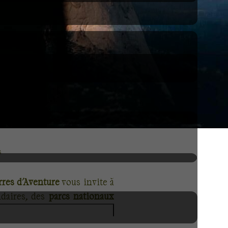
s
rres d'Aventure
vous invite à
ndaires, des
parcs nationaux