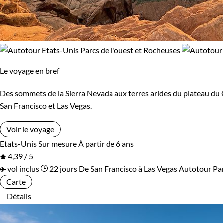
Environnement
Bord de mer et îles
Désert
Forêts, collines, rivières et lacs
Montagne
Le voyage en bref
Patrimoine et Nature
Volcans
Des sommets de la Sierra Nevada aux terres arides du plateau du 
San Francisco et Las Vegas.
Voir le voyage
Etats-Unis
Sur mesure
À partir de 6 ans
4,39 / 5
vol inclus
22 jours
De San Francisco à Las Vegas
Autotour Par
Carte
Détails