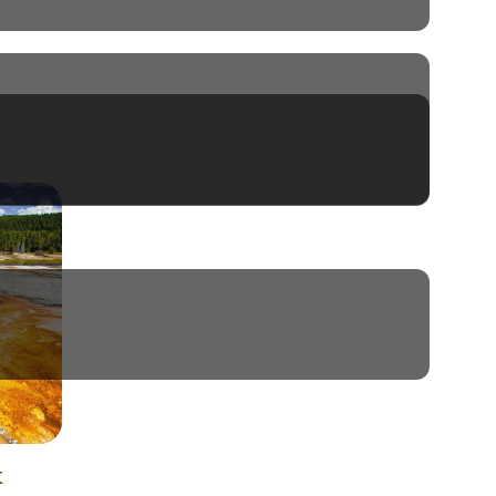
s émerveiller par les
canyons
s. Chaque détail de la
nature
,
 les grizzlys, les caribous et
jun
et ses
bayous
mystérieux,
une expérience unique, une
!
x
ur offrir une expérience de