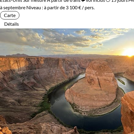
Âge des enfants
à septembre
Niveau :
à partir de
3 100 €
/ pers.
Carte
Les 6/9 ans
Les 10/13 ans
Détails
Les 14/16 ans
Confort
Bivouac, sous tente
Standard
Supérieur
Haut de gamme
Itinérance
Itinérant
Semi-itinérant