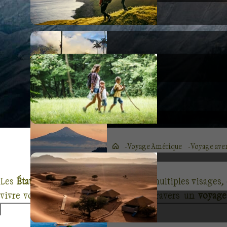
Voyage Amérique
Voyage aven
Les
États-Unis
, ce vaste territoire aux multiples visages
vivre votre propre
rêve américain
, à travers un
voyage
majestueux et des
cultures
riches et variées.