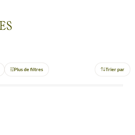
 ou les plages de la Floride,
ES
ns ce pays aux mille et une
able
, riche en émotions et en
Plus de filtres
Trier par