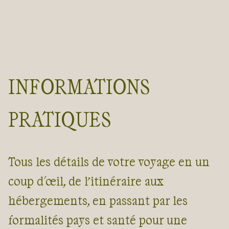
d’Aphrodite, qui sont en réalité un bassin d’eau douce creusé
naturellement dans une grotte au milieu de la verdure.
La
visite de la cité antique de Kourion
, dominant la mer clôtur
en beauté votre aventure chypriote.
Voilà une île toute proche, à parcourir à pied, toujours
INFORMATIONS
conseillé par nos guides passionnés de marche et de culture.
PRATIQUES
Guide de voyage Chypre
Tous les détails de votre voyage en un
coup d'œil, de l’itinéraire aux
hébergements, en passant par les
formalités pays et santé pour une