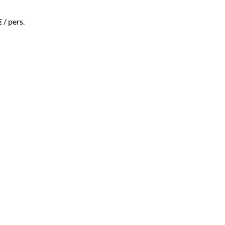
€
/ pers.