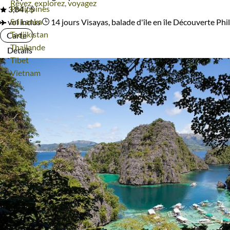
Rêvez, explorez, voyagez
Voyage
Philippines
3,84 / 5
Voyage
Sri Lanka
vol inclus
14 jours
Visayas, balade d'île en île
Découverte Phil
Voyage
Tadjikistan
Carte
Voyage
Thailande
Détails
Voyage
Tibet
Voyage
Vietnam