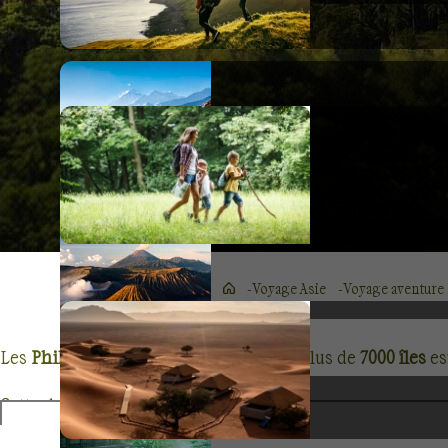
Voyage Asie
Voyage aventure 
Les
Philippines
sont vaste archipel de plus de
7000 îles
es
Cette destination, encore peu connue des voyageurs, rego