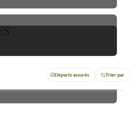
s, ses villages, ses rizières
ES
ux cristallines foisonnant de
 rocheux. Nous partirons à la
e saisir tous les secrets de ce
Départs assurés
Trier par
nde.