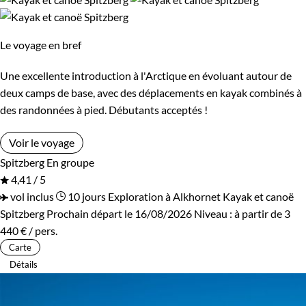
Itinérance
Guide de voyage Spitzberg
Itinérant
Semi-itinérant
Le voyage en bref
En étoile
Une excellente introduction à l'Arctique en évoluant autour de
deux camps de base, avec des déplacements en kayak combinés à
des randonnées à pied. Débutants acceptés !
Environnement
Voir le voyage
Haute Montagne
Neige
Spitzberg
En groupe
4,41 / 5
Terres Polaires
vol inclus
10 jours
Exploration à Alkhornet
Kayak et canoë
Spitzberg
Prochain départ le 16/08/2026
Niveau :
à partir de
3
440 €
/ pers.
Carte
Détails