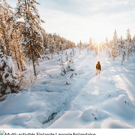
Standard
Supérieur
Haut de gamme
Itinérance
Itinérant
Semi-itinérant
En étoile
Environnement
Bord de mer et îles
Forêts, collines, rivières et lacs
Neige
Terres Polaires