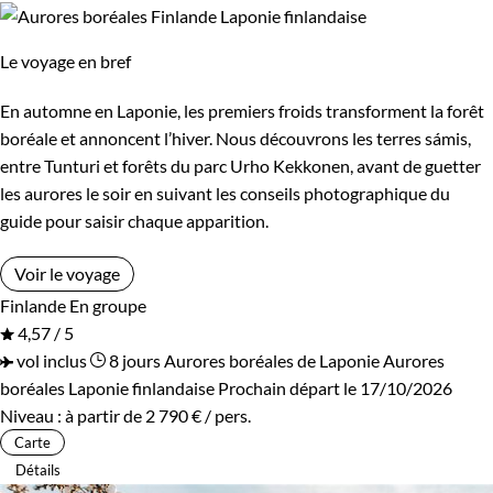
Budget
Le voyage en bref
De 750 à 1 250 €
De 1 250 à 2 000 €
En automne en Laponie, les premiers froids transforment la forêt
De 2 000 à 3 000 €
Plus de 3 000 €
boréale et annoncent l’hiver. Nous découvrons les terres sámis,
entre Tunturi et forêts du parc Urho Kekkonen, avant de guetter
les aurores le soir en suivant les conseils photographique du
Âge des enfants
guide pour saisir chaque apparition.
Les 6/9 ans
Les 10/13 ans
Voir le voyage
Finlande
En groupe
Les 14/16 ans
4,57 / 5
vol inclus
8 jours
Aurores boréales de Laponie
Aurores
boréales Laponie finlandaise
Prochain départ le 17/10/2026
Confort
Niveau :
à partir de
2 790 €
/ pers.
Carte
Bivouac, sous tente
Refuge, gîte, dortoir
Détails