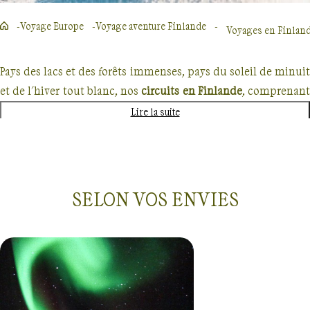
Voyage Europe
Voyage aventure Finlande
Voyages en Finland
Pays des lacs et des forêts immenses, pays du soleil de minuit
et de l'hiver tout blanc, nos
circuits en Finlande
, comprenan
généralement
trek
ou
randonnée
, vous plongeront au cœu
Lire la suite
d'une
nature septentrionale et préservée
.
Au
fin fond de la Taïga
, à pied, à ski, raquettes, ou e
traîneau, votre guide vous entraînera à travers une nature
SELON VOS ENVIES
sauvage, de grands espaces sans limite et hors du temps, vers
la sérénité du Grand Nord. Votre groupe pourra aussi
savourer la détente unique des
merveilleux sauna
finlandais
, pris dans le calme des petits villages lapons.
Ni tout à fait scandinave, ni russe, la Finlande possède
une
Voyages
Finlande