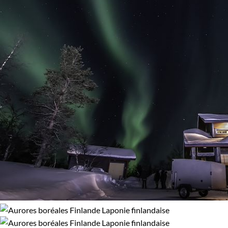
Aurores boréales
Multi-activités
Observation animalière
Photographie
Randonnée
Raquette
Ski de fond
Traîneau à chiens
Vélo
Afficher plus
Régions
Laponie finlandaise