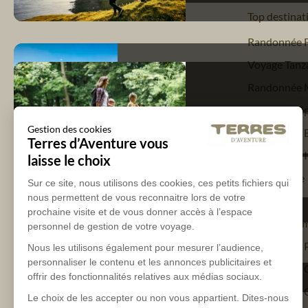
Top destinat
Randonnée 
Voyage Tanz
Randonnée 
Trekking Nép
Gestion des cookies
Randonnée 
Terres d’Aventure vous
Randonnée It
laisse le choix
Trek Islande
Sur ce site, nous utilisons des cookies, ces petits fichiers qui
nous permettent de vous reconnaitre lors de votre
Trek Pérou
prochaine visite et de vous donner accès à l’espace
Trek Vietna
personnel de gestion de votre voyage.
Randonnée P
Nous les utilisons également pour mesurer l’audience,
personnaliser le contenu et les annonces publicitaires et
Randonnée 
offrir des fonctionnalités relatives aux médias sociaux.
Randonnée C
Le choix de les accepter ou non vous appartient. Dites-nous