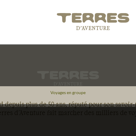
Voyages en groupe
 depuis plus de 50 ans, réputé pour son savoir-
rres d'Aventure fait marcher des milliers de v