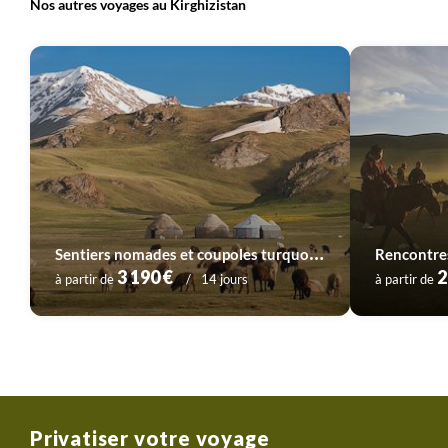
Nos autres voyages au Kirghizistan
S
entiers nomades et coupoles turquoise
Rencontre
3 190 €
2
à partir de
14 jours
à partir de
Privatiser votre voyage