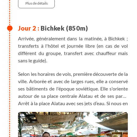
Plus de détails
Bichkek (850m)
Arrivée, généralement dans la matinée, à Bichkek ;
transferts à l'hôtel et journée libre (en cas de vol
différent du groupe, transfert avec chauffeur mais
sans le guide).
Selon les horaires de vols, première découverte de la
ville. Arborée et avec de larges rues, elle a conservé
ses bâtiments de l'époque soviétique. Elle s'oriente
autour de sa place centrale Alatau et de ses parcs.
Arrêt à la place Alatau avec ses jets d’eau. Si nous en
avons le temps, balade au grand bazar d'Osh.
Note : les vols atterrissent généralement très tôt le
matin ; dans ce cas Terres d'Aventure prend en
charge le supplément afin que vous ayez des