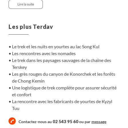
Ce voyage propose une itinérance pour découvrir la
Lire la suite
diversité des paysages kirghizes, dans des milieu naturels
préservés et grandioses. Le lac Song Kul attire les
nomades et leurs troupeaux, qui viennent y chercher les
Les plus Terdav
excellents pâturages d'été ; nous y ferons notre premier
trek dans les immenses steppes, au pied des montagnes.
Puis direction la rive sud du lac Issyk Kul, bordée par la
Le trek et les nuits en yourtes au lac Song Kul
chaîne des Terskei, zone sauvage où nous randonnons
Les rencontres avec les nomades
dans e beaux reliefs pour rallier les magnifiques lacs
Le trek dans les paysages sauvages de la chaîne des
d'Ozero Tesshikel. Les grès rouges de Kornochek et les
Terskey
montagnes boisées du parc de Chong Kemin
Les grès rouges du canyon de Konorchek et les forêts
complèteront magnifiquement ce périple en terre
de Chong Kemin
nomade.
Une logistique de trek complète pour assurer sécurité
et confort
La rencontre avec les fabricants de yourtes de Kyzyl
Tuu
02 543 95 60
Contactez-nous au
ou par
message