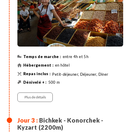
chambres disponibles avant midi (early check-in).
entre 4h et 5h
en hôtel
Petit-déjeuner, Déjeuner, Diner
500 m
500 m
9 km
Randonnée
Véhicule privatisé
Plus de détails
Bichkek - Konorchek -
Kyzart (2200m)