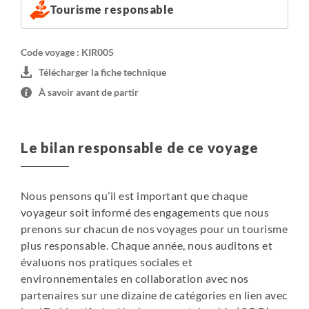
Tourisme responsable
recharger vos appareils.
Nuits sous tente :
Code voyage : KIR005
Tentes 3 places pour 2 personnes, ce qui vous permet de
Télécharger la fiche technique
mettre vos bagages dans les tentes. Chaque participant
À savoir avant de partir
aura un tapis mousse de 5cm d'épaisseur environ.
Tente mess, tente repas avec table et sièges, tente
douche et tente toilettes.
Le bilan responsable de ce voyage
Douche solaire ou à pompe, selon la disponibilité. Il peut
arriver que nous n'utilisions pas la douche sur certaines
étapes, s'il y a peu d'eau disponible. En cas de vent fort, il
Nous pensons qu’il est important que chaque
ne sera peut-être pas possible de monter la tente
voyageur soit informé des engagements que nous
douche. Une bassine et de l'eau peuvent être fournies
prenons sur chacun de nos voyages pour un tourisme
pour la toilette.
plus responsable. Chaque année, nous auditons et
Pas d'électricité. Des chargeurs solaires seront
évaluons nos pratiques sociales et
disponibles.
environnementales en collaboration avec nos
Bassines et/ou douches solaires pour la toilette
partenaires sur une dizaine de catégories en lien avec
Pas de wifi.