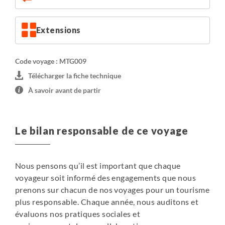
fait le choix d'hébergement en appartement à Cavtat,
petite station balnéaire à proximité de l'aéroport. Les
Extensions
appartements étant dispersés dans la station (à moins
de 15mn de marche du port), le groupe sera séparé pour
la nuit. Le dîner sera pris en commun, au restaurant.
Code voyage : MTG009
Télécharger la fiche technique
Supplément chambre individuelle (sous réserve de
À savoir avant de partir
disponibilité) : 290€
Valable pour 5 nuits (pas possible pour les nuits en
chalet des jours 3 et 4).
Le bilan responsable de ce voyage
Nous pensons qu’il est important que chaque
voyageur soit informé des engagements que nous
prenons sur chacun de nos voyages pour un tourisme
plus responsable. Chaque année, nous auditons et
évaluons nos pratiques sociales et