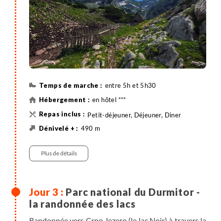
entre 5h et 5h30
en hôtel ***
Petit-déjeuner, Déjeuner, Diner
490 m
490 m
Randonnée
Plus de détails
Parc national du Durmitor -
la randonnée des lacs
Randonnée vers Crno Jezero (le lac Noir) à travers la