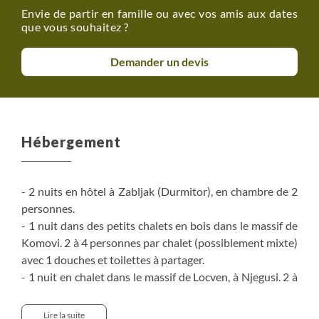
Envie de partir en famille ou avec vos amis aux dates
que vous souhaitez ?
Demander un devis
Hébergement
- 2 nuits en hôtel à Zabljak (Durmitor), en chambre de 2
personnes.
- 1 nuit dans des petits chalets en bois dans le massif de
Komovi. 2 à 4 personnes par chalet (possiblement mixte)
avec 1 douches et toilettes à partager.
- 1 nuit en chalet dans le massif de Locven, à Njegusi. 2 à
4 personnes par chalet. Salles de bain collectives.
- 2 nuits en appartement ou en hôtel dans les Bouches
Lire la suite