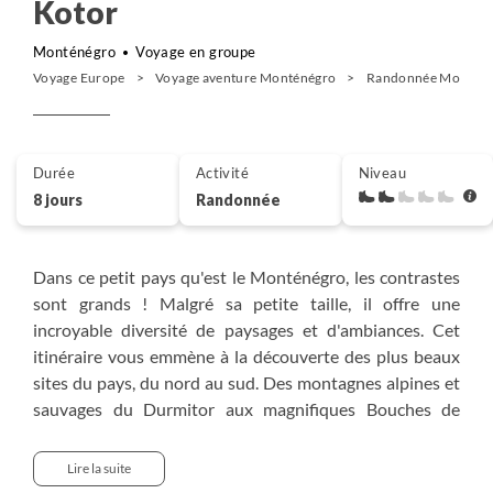
Kotor
Monténégro
Voyage en groupe
Voyage Europe
Voyage aventure Monténégro
Randonnée Montén
Durée
Activité
Niveau
8 jours
Randonnée
Dans ce petit pays qu'est le Monténégro, les contrastes
sont grands ! Malgré sa petite taille, il offre une
incroyable diversité de paysages et d'ambiances. Cet
itinéraire vous emmène à la découverte des plus beaux
sites du pays, du nord au sud. Des montagnes alpines et
sauvages du Durmitor aux magnifiques Bouches de
Kotor, en passant par la vaste forêt primaire du parc
national de Biograd et le majestueux parc national de
Lire la suite
Lovcen, vous serez émerveillés par la beauté de ces lieux,