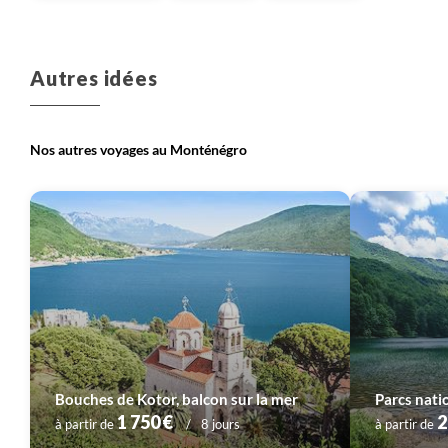
Autres idées
Nos autres voyages au Monténégro
Bouches de Kotor, balcon sur la mer
Parcs nat
1 750 €
2
à partir de
8 jours
à partir de