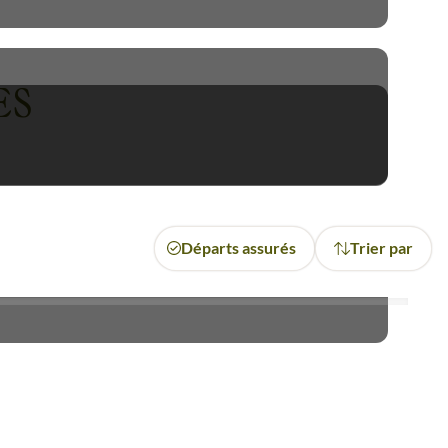
inéraux superbes. Autre site,
ins et cascades.
ES
recouvertes d’une végétation
able jardin botanique à ciel
noir de l’Etang Salé
ou faire
Départs assurés
Trier par
saucisse, samossas, douceurs