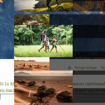
Voyage Afrique
Vo
Si La Réunion est le paradis des randonneurs chevronné
en famille, envolez-vous pour ce coin de France aux accen
Ile montagneuse, La Réunion est d’une beauté sauvage.