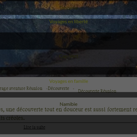
Voyage
Tanzanie
Voyages en liberté
Voyage
Cap-Vert
Voyages en famille
yage aventure Réunion
Découverte
Découverte Réunion
Voyage
Namibie
s, une découverte tout en douceur est aussi fortement 
ts créoles.
Lire la suite
L’île Bourbon, qui culmine à 3000 m
, présente un visage 