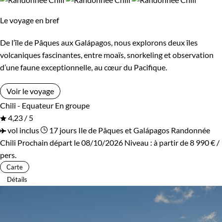
Haut de gamme
Le voyage en bref
Environnement
De l’île de Pâques aux Galápagos, nous explorons deux îles
volcaniques fascinantes, entre moaïs, snorkeling et observation
Bord de mer et îles
Haute Montagne
d’une faune exceptionnelle, au cœur du Pacifique.
Patrimoine et Nature
Voir le voyage
Chili - Equateur
En groupe
4,23 / 5
vol inclus
17 jours
Ile de Pâques et Galápagos
Randonnée
Chili
Prochain départ le 08/10/2026
Niveau :
à partir de
8 990 €
/
pers.
Carte
Détails