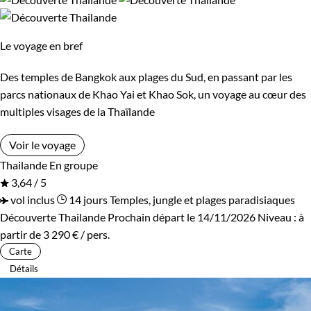
Environnement
Le voyage en bref
Bord de mer et îles
Patrimoine et Nature
Des temples de Bangkok aux plages du Sud, en passant par les
parcs nationaux de Khao Yai et Khao Sok, un voyage au cœur des
multiples visages de la Thaïlande
Voir le voyage
Thailande
En groupe
3,64 / 5
vol inclus
14 jours
Temples, jungle et plages paradisiaques
Découverte Thailande
Prochain départ le 14/11/2026
Niveau :
à
partir de
3 290 €
/ pers.
Carte
Détails