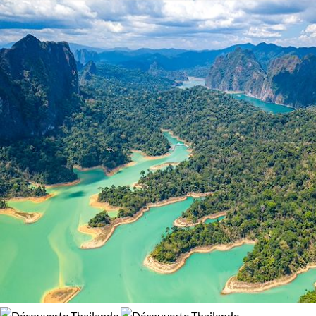
Activité
la relaxation vous attend sur des plages de sable fin,
marquant la douce conclusion d'un périple riche en
Découverte
Vélo
découvertes et en émotions.
Âge des enfants
Les 6/9 ans
Les 10/13 ans
Les 14/16 ans
Confort
Standard
Supérieur
Haut de gamme