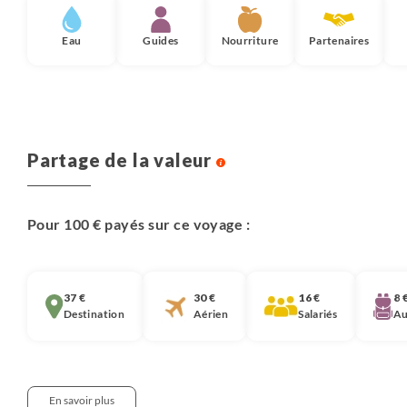
Eau
Guides
Nourriture
Partenaires
Partage de la valeur
Pour 100 € payés sur ce voyage :
37 €
30 €
16 €
8 
Destination
Aérien
Salariés
Au
En savoir plus