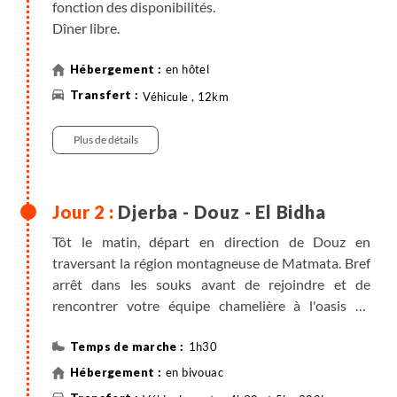
fonction des disponibilités.
Dîner libre.
en hôtel
Véhicule , 12km
Plus de détails
Djerba - Douz - El Bidha
Tôt le matin, départ en direction de Douz en
traversant la région montagneuse de Matmata. Bref
arrêt dans les souks avant de rejoindre et de
rencontrer votre équipe chamelière à l'oasis de
Douz. Déjeuner pique-nique puis départ de la
caravane pour une première immersion dans le
1h30
Sahara. Après environ 1h30 de randonnée, arrivée à
en bivouac
El Bidha, installation du campement pour la nuit,