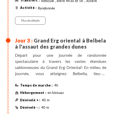
Véhicule , entre 4h30 et 5h , 300km
préparation du dîner et dégustation de pain cuit
Randonnée
sous le sable.
Veillée avec l'équipe des chameliers autour du feu et
Plus de détails
d'un thé à la menthe.
Nuit sous tente commune bédouine ou à la belle
étoile.
Grand Erg oriental à Belbela
à l'assaut des grandes dunes
Départ pour une journée de randonnée
spectaculaire à travers les vastes étendues
sablonneuses du Grand Erg Oriental! En milieu de
journée, vous atteignez Belbella, lieu-dit
uniquement identifiable par les Mrazigs originaires
de la région. Puis au coucher du soleil, retour au
4h
campement pour vous reposer et vous détendre
en bivouac
près du feu en dégustant un dîner savoureux et
40 m
authentique sous le ciel étoilé.
40 m
Nuit sous tente commune bédouine ou à la belle