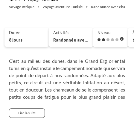
Voyage Afrique
Voyage aventure Tunisie
Randonnée avec chameau 
Durée
Activités
Niveau
8 jours
Randonnée avec chameau
C’est au milieu des dunes, dans le Grand Erg oriental
tunisien qu’est installé le campement nomade qui servira
de point de départ à nos randonnées. Adapté aux plus
petits, ce circuit est une véritable initiation au désert,
tout en douceur. Les chameaux de selle compensent les
petits coups de fatigue pour le plus grand plaisir des
enfants. La découverte des marchés de Douz (souk,
marché aux bestiaux) et la visite des maisons
Lire la suite
troglodytiques de Matmata viennent compléter ce très
beau circuit dans le désert tunisien.