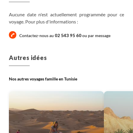
Transfert en véhicule jusqu'à une oasis proche de
Ksar Hallouf où vous installez pour la nuit dans une
Aucune date n'est actuellement programmée pour ce
véritable habitation troglodyte. Ksar Hallouf, petit
voyage. Pour plus d'informations :
ksar ravissant, sur un piton rocheux, qui domine le
village avec une superbe vue sur l'oasis au bord de
02 543 95 60
l'oued. Un site magnifique avec un calme où l'on
Contactez-nous au
ou par
message
entend le silence.
Autres idées
Nos autres voyages famille en Tunisie