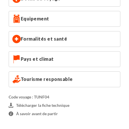
: à partir de 70,00€ par personne
Supplément chambre et tente individuelle (nuits des
Equipement
jours 1,2,3,4 et 7) : à partir de 110,00€ par personne
Formalités et santé
Pays et climat
Tourisme responsable
Code voyage : TUNF04
Télécharger la fiche technique
À savoir avant de partir