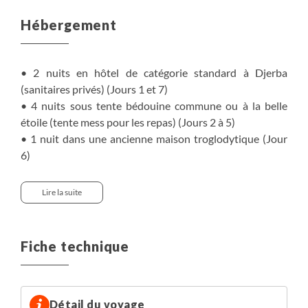
Hébergement
• 2 nuits en hôtel de catégorie standard à Djerba
(sanitaires privés) (Jours 1 et 7)
• 4 nuits sous tente bédouine commune ou à la belle
étoile (tente mess pour les repas) (Jours 2 à 5)
• 1 nuit dans une ancienne maison troglodytique (Jour
6)
NB : l’hébergement chez l’habitant peut être modifié en
Lire la suite
fonction de leur disponibilité d’accueil.
La possibilité d'un hébergement individuel n'est
Fiche technique
réalisable que lors des nuits des jours 1 et 7 en hôtel, et
des nuits 2 à 5 sous tente igloo.
Supplément chambre individuelle (nuits des jours 1 et 7)
Détail du voyage