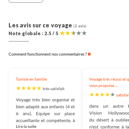
Notre approche :
Nous pensons qu’il est important que chaque
Les avis sur ce voyage
(2 avis)
voyageur soit informé de la décomposition du prix de
Note globale : 2.5 / 5
nos voyages. Nous partageons ici cette information.
Elle correspond à la moyenne observée ces 3
dernières années des coûts de tous les voyages de
Comment fonctionnent nos commentaires ?
même catégorie (voyage en groupe, voyage en
famille, voyage liberté, voyage sur mesure ou
croisière) dans cette destination.
Tunisie en famille
Voyage très réussi et q
Destination :
Il s’agit du montant consacré à payer
vous propulse ...
très satisfait
les prestations dans le pays dans lequel vous
satisfai
voyagez : nos partenaires, les guides, les
Voyage très bien organisé et
dans un autre t
hébergements, les transferts, les activités, la
bien adapté aux enfants (4 et
Vision Hollywood
nourriture, etc.
6 ans). Equipe sur place
du désert à oublier
accueillante et compétente, à
Aérien :
Il s’agit du montant correspondant au prix
Lire la suite
n'est conforme à la
l'écoute des besoins des