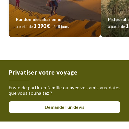
Randonnée saharienne
Pistes sah
1 390 €
1
à partir de
8 jours
à partir de
Privatiser votre voyage
Envie de partir en famille ou avec vos amis aux dates
que vous souhaitez ?
Demander un devis