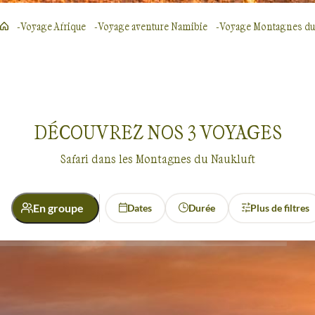
Voyage Afrique
Voyage aventure Namibie
Voyage Montagnes du
DÉCOUVREZ NOS
3
VOYAGES
Safari dans les Montagnes du Naukluft
En groupe
Dates
Durée
Plus de filtres
Activité
Découverte
Safari
Safari
Montagnes du Naukluft