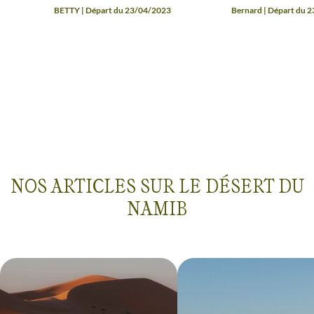
voyage avec 3 acc
BETTY | Départ du 23/04/2023
Bernard | Départ du 
compétents, sympa 
Ezequiel et John q
remercions pour ce
passés ensemble et 
NOS ARTICLES SUR LE DÉSERT DU
NAMIB