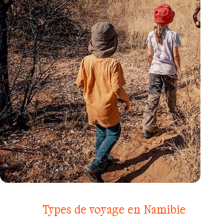
VOYAGE
PARC D’ETOSHA
Types de voyage en Namibie