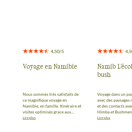
toute transparence.
Voir tous les avis
Voyage en Namibie
Namib L'éco
bush
Nous sommes très satisfaits de
Voyage dans un pay
ce magnifique voyage en
avec des paysages
Namibie, en famille. Itinéraire et
et des contacts ave
visites optimisés grace aux
Himba et Bushmen e
compétences de Terdav et guides
désert du Namib et
Lire plus
Lire plus
locaux. Je recommande cette
300m de dénivelé s
aventure extra-ordinaire.
formidables dunes. Et tout c