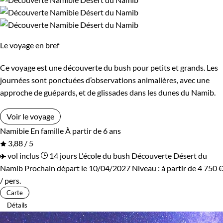
Bivouac, sous tente
Standard
Supérieur
Haut de gamme
Le voyage en bref
Ce voyage est une découverte du bush pour petits et grands. Les
journées sont ponctuées d’observations animalières, avec une
approche de guépards, et de glissades dans les dunes du Namib.
Voir le voyage
Namibie
En famille
À partir de 6 ans
3,88 / 5
vol inclus
14 jours
L'école du bush
Découverte Désert du
Namib
Prochain départ le 10/04/2027
Niveau :
à partir de
4 750 €
/ pers.
Carte
Détails