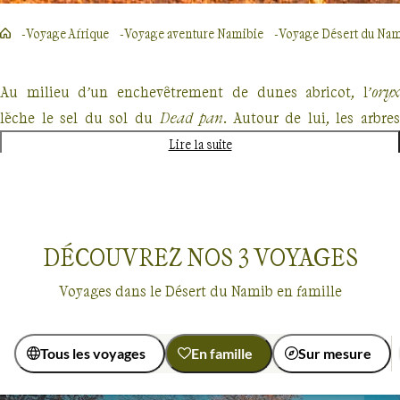
Voyage Afrique
Voyage aventure Namibie
Voyage Désert du Na
Au milieu d’un enchevêtrement de dunes abricot, l’
oryx
lèche le sel du sol du
. Autour de lui, les arbre
Dead pan
morts couleur ébène aux formes tordues complètent le
Lire la suite
décor. Bienvenue dans l’un des déserts les plus étonnants au
monde, formé sur une bande de 150 km le long de la côte
atlantique.
DÉCOUVREZ NOS
3
VOYAGES
Que diront vos enfants lorsqu’ils apercevront l’un de ces rares
animaux à vivre ici, au cours de votre
voyage en famille dan
Voyages dans le Désert du Namib en famille
le désert du Namib
? Comment réagiront-ils face à leur
première
, cette plante dégoulinant sur le sol
Welwitchia
Tous les voyages
En famille
Sur mesure
vieille de centaines d’années ? Quelle sera leur surprise
Voyages en famille
Désert du Namib
lorsqu’ils entendront les cris assourdissants de la
colonie