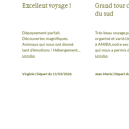
Excellent voyage !
Grand tour 
du sud
Dépaysement parfait.
Très beau voyage,p
Découvertes magnifiques.
organisé et varié.
Animaux qui nous ont donné
à AMIRA,notre exce
tant d'émotions ! Hébergements
qui nous a permis 
très bien choisis et très
toutes les facettes 
Lire plus
Lire plus
agréables.
magnifique pays av
gentillesse,sa dispo
patience,son souri
Virginie | Départ du 11/03/2026
Jean-Marie | Départ 
humeur.Super ambi
groupe. Ce serait b
véhicules mieux ad
l'observation des 
le parc KRUGER af
personne puisse p
facilement des pho
Liseet Jean-Maie