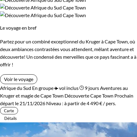
Itinérance
Itinérant
Semi-itinérant
Le voyage en bref
Partez pour un combiné exceptionnel du Kruger à Cape Town, où
Environnement
deux ambiances contrastées vous attendent, mêlant aventure et
découverte! Un condensé des merveilles que ce pays fascinant a à
Bord de mer et îles
Brousse et Savane
offrir !
Voir le voyage
Afrique du Sud
En groupe
vol inclus
9 jours
Aventures au
Kruger et magie de Cape Town
Découverte Cape Town
Prochain
départ le 21/11/2026
Niveau :
à partir de
4 490 €
/ pers.
Carte
Détails