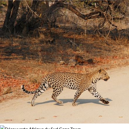
chaque pas est une découverte, chaque rencontre une
Activité
100% de satisfaction
(
10 avis
)
éducation et chaque vue, un chef-d'œuvre. Venez et
imprégnez-vous de l'esprit indomptable de Cape Town.
Découverte
Randonnée
Guide de voyage Cape Town
Safari
Âge des enfants
Les 6/9 ans
Les 14/16 ans
Confort
Standard
Supérieur
Haut de gamme