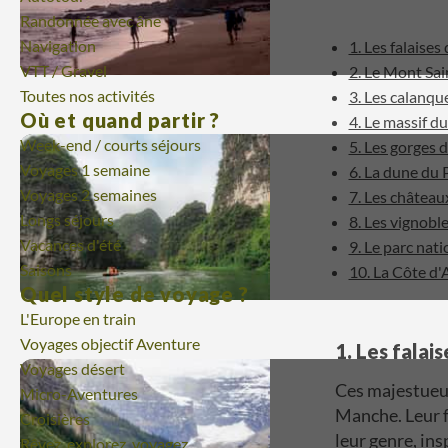
Randonnée avec âne
Navigation
1. Les falaise
VTT / Gravel
2. Le Mont Sa
Toutes nos activités
3. Les calanqu
Où et quand partir ?
4. Le massif d
Week-end / courts séjours
5. Les gorges 
Voyages 1 semaine
6. La dune du P
Voyages 2 semaines
7. Les châteaux
Longs séjours
8. Les vignob
Vacances d'été
9. Le parc nat
Saisons
10. La Côte d
Quel style de voyage ?
L'Europe en train
Voyages objectif Aventure
1. Les falai
Voyages désert
Ces majestueus
Micro-Aventures
Manche. Leur f
Croisières
leur genre, in
Rêvez, explorez, voyagez