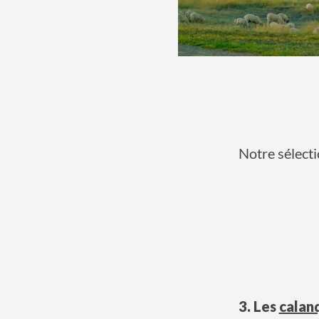
Notre sélect
3. Les
calan