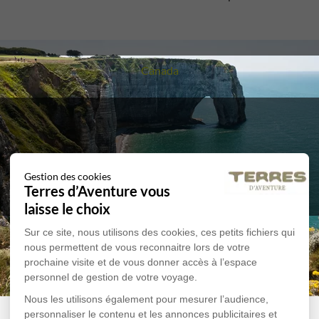
Voyage
Canada
Gestion des cookies
Terres d’Aventure vous
laisse le choix
Voyage
Sri Lanka
Sur ce site, nous utilisons des cookies, ces petits fichiers qui
nous permettent de vous reconnaitre lors de votre
prochaine visite et de vous donner accès à l’espace
personnel de gestion de votre voyage.
Nous les utilisons également pour mesurer l’audience,
personnaliser le contenu et les annonces publicitaires et