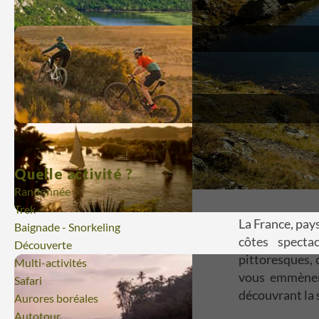
Quelle activité ?
Randonnée
Trek
La France, pay
Baignade - Snorkeling
côtes specta
Découverte
pittoresques, 
Multi-activités
vous emmènero
Safari
découvrant la 
Aurores boréales
Autotour