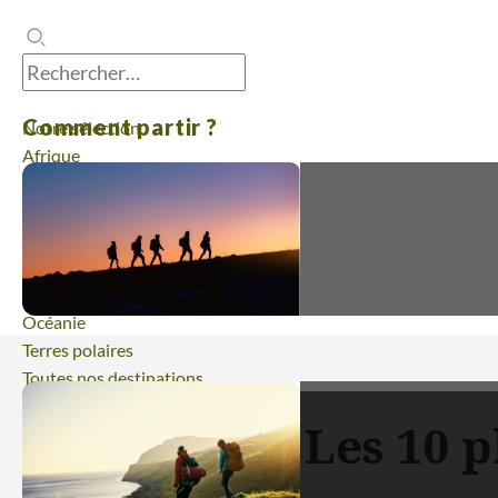
Comment partir ?
Notre sélection
Afrique
Amérique
Asie
Europe
France
Moyen-Orient
Océanie
Terres polaires
Toutes nos destinations
Les 10 