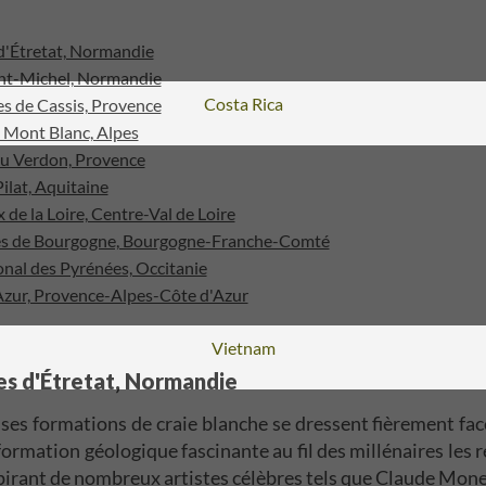
s d'Étretat, Normandie
int-Michel, Normandie
Voyage
Costa Rica
es de Cassis, Provence
u Mont Blanc, Alpes
du Verdon, Provence
ilat, Aquitaine
 de la Loire, Centre-Val de Loire
les de Bourgogne, Bourgogne-Franche-Comté
ional des Pyrénées, Occitanie
'Azur, Provence-Alpes-Côte d'Azur
Voyage
Vietnam
ses d'Étretat, Normandie
es formations de craie blanche se dressent fièrement face
ormation géologique fascinante au fil des millénaires les 
spirant de nombreux artistes célèbres tels que Claude Mone