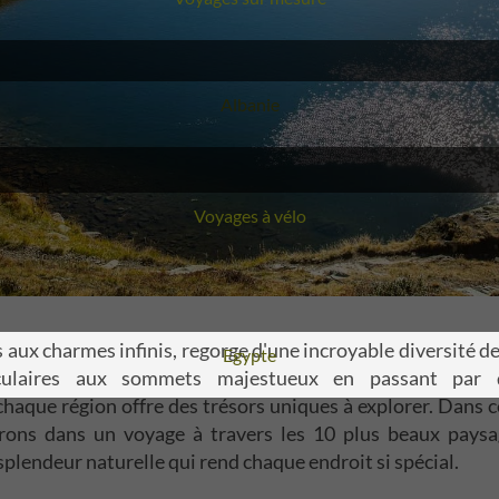
Voyage
Albanie
Voyages à vélo
s aux charmes infinis, regorge d'une incroyable diversité d
Voyage
Egypte
culaires aux sommets majestueux en passant par 
chaque région offre des trésors uniques à explorer. Dans ce
ns dans un voyage à travers les 10 plus beaux paysa
splendeur naturelle qui rend chaque endroit si spécial.