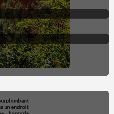
 surplombant
ns un endroit
ne bergerie