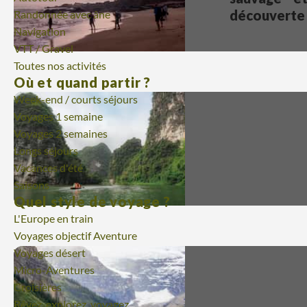
découverte 
Randonnée avec âne
Navigation
VTT / Gravel
Toutes nos activités
Où et quand partir ?
Week-end / courts séjours
Voyages 1 semaine
Voyages 2 semaines
Longs séjours
Vacances d'été
Saisons
Quel style de voyage ?
L'Europe en train
Voyages objectif Aventure
Voyages désert
Micro-Aventures
Croisières
Rêvez, explorez, voyagez