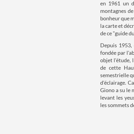
en 1961 un do
montagnes de P
bonheur que mi
la carte et déc
de ce "guide du
Depuis 1953, e
fondée par l'a
objet l'étude,
de cette Hau
semestrielle qu
d'éclairage. C
Giono a su le 
levant les yeu
les sommets de