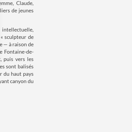
femme, Claude,
liers de jeunes
intellectuelle,
 « sculpteur de
ace — à raison de
de Fontaine-de-
 puis vers les
es sont balisés
 Options
ier du haut pays
eoyant canyon du
tres de confidentialité, en garantissant la conformité avec les