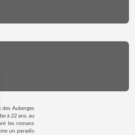
nt des Auberges
be à 22 ans, au
oré les romans
mme un paradis