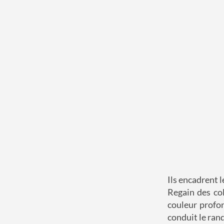
Ils encadrent l
Regain des col
couleur profon
conduit le ran