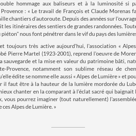
uble hommage aux baliseurs et à la luminosité si pa
rovence : « Le travail de François et Claude Morenas fa
lle chantiers d'autoroute. Depuis des années sur l'ouvrage,
rit les itinéraires des sentiers de grandes randonnées. Tout
 piéton" nous font pénétrer dans le vif du pays des lumières
t toujours très active aujourd'hui, l'association « Alpe
bbé Pierre Martel (1923-2001), reprend l'oeuvre de More
 la sauvegarde et la mise en valeur du patrimoine bâti, natu
te-Provence, notamment son sublime réseau de chem
'elle édite se nomme elle aussi « Alpes de Lumière » et pou
ar il faut être à la hauteur de la lumière mordorée du Lub
mieux chanter en la comparant à l'éclat sacré qui baignait 
x, vous pourrez imaginer (tout naturellement) l'assemblé
 ces Alpes de Lumière. »