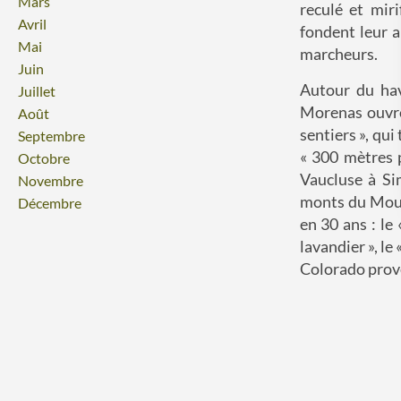
Mars
reculé et mir
Avril
fondent leur a
Mai
marcheurs.
Juin
Autour du havr
Juillet
Morenas ouvre 
Août
sentiers », qui 
Septembre
« 300 mètres p
Octobre
Vaucluse à Si
Novembre
monts du Mourr
Décembre
en 30 ans : le 
lavandier », le
Colorado prov