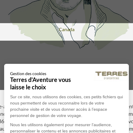
Voyage
Canada
Gestion des cookies
Terres d’Aventure vous
Un récit d'Antoine de Baecque
laisse le choix
Voyage
Sri Lanka
Sur ce site, nous utilisons des cookies, ces petits fichiers qui
nous permettent de vous reconnaitre lors de votre
e-aub », ainsi qu'on désignait ceux qui, pour le mouveme
prochaine visite et de vous donner accès à l’espace
ondait un nouvel établissement dans les années 1930, tom
personnel de gestion de votre voyage.
6, sur la ruine pastorale, qu'il baptise après avoir dév
Nous les utilisons également pour mesurer l’audience,
aux de Jean Giono, décrivant ce « pays des regains » co
personnaliser le contenu et les annonces publicitaires et