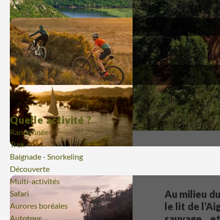
Quelle activité ?
Randonnée
Trek
Baignade - Snorkeling
Découverte
Multi-activités
Au milieu d
Safari
le lit de l’
Aurores boréales
sauvage et
Autotour