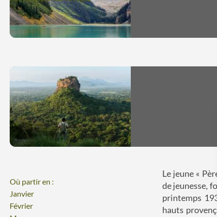
Le jeune « Pèr
Où partir en :
de jeunesse, f
Janvier
printemps 193
Février
hauts provenç