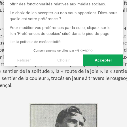
ifique du Grand Luberon. Ici, François Morenas et sa 
offrir des fonctionnalités relatives aux médias sociaux.
uberge, qui, plusieurs décennies durant, accueille des mil
Le choix de les accepter ou non vous appartient. Dites-nous
quelle est votre préférence ?
e de paix où s'organise une vie rustique, collective et 
Pour modifier vos préférences par la suite, cliquez sur le
lien 'Préférences de cookies' situé dans le pied de page.
des chemins, puis les balise de couleurs différentes. Le
travaille à la serpe, à la scie, à la pioche, au pinceau, en tr
Lire la politique de confidentialité
ar jour », avoue-t-il — plus d'un millier de kilomètres, 
Consentements certifiés par
miane, de Roussillon à Monieux, de Saignon à Bonnieux,
Refuser
Choisir
Accepter
e Nègre ou le pays de Sault. Quatre principaux itinérair
Axeptio consent
Plateforme de Gestion du Consentement : Personnalisez vos
« sentier de la solitude », la « route de la joie », le « sent
 « sentier de la couleur », tracés en jaune à travers le roug
Notre plateforme vous permet d'adapter et de gérer vos paramè
ençal.