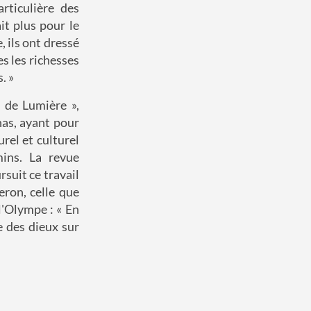
rticulière des
it plus pour le
 ils ont dressé
es les richesses
. »
s de Lumière »,
nas, ayant pour
rel et culturel
ins. La revue
rsuit ce travail
eron, celle que
l'Olympe : « En
e des dieux sur