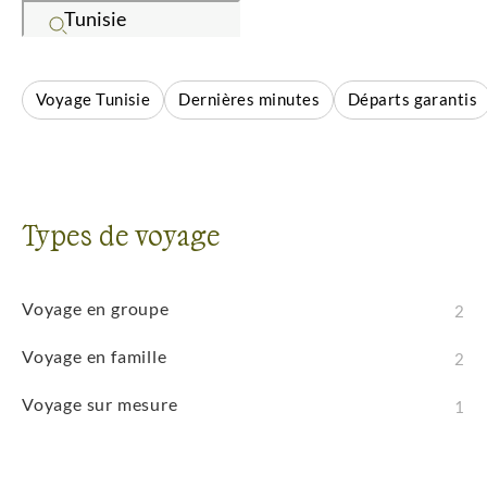
vous pratiquiez les safaris, l'observation de la faune,
le trek ou la découverte culturelle, cette destination
vous promet des aventures inoubliables. La faune
Voyage Tunisie
Dernières minutes
Départs garantis
exceptionnelle, les traditions locales et les paysages
préservés créent des conditions idéales pour des
expériences outdoor authentiques dans des
environnements sauvages.
Types de voyage
Voyage en groupe
2
Voyage en famille
2
Voyage sur mesure
1