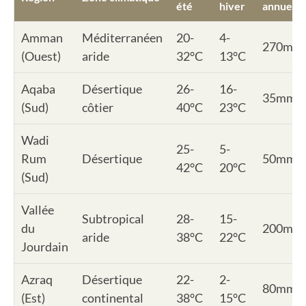
été
hiver
annuelle
Amman
Méditerranéen
20-
4-
270mm
(Ouest)
aride
32°C
13°C
Aqaba
Désertique
26-
16-
35mm
(Sud)
côtier
40°C
23°C
Wadi
25-
5-
Rum
Désertique
50mm
42°C
20°C
(Sud)
Vallée
Subtropical
28-
15-
du
200mm
aride
38°C
22°C
Jourdain
Azraq
Désertique
22-
2-
80mm
(Est)
continental
38°C
15°C